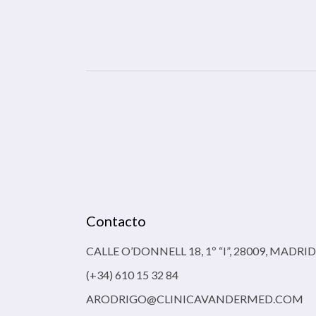
Contacto
CALLE O’DONNELL 18, 1º “I”, 28009, MADRID
(+34) 610 15 32 84
ARODRIGO@CLINICAVANDERMED.COM