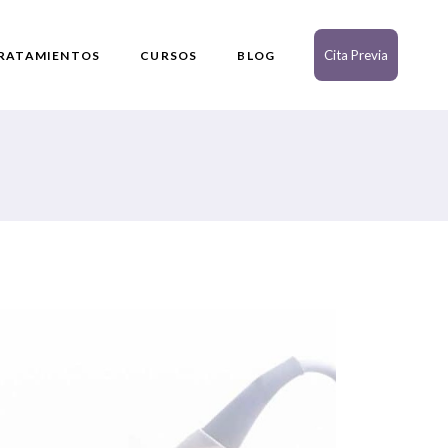
Cita Previa
RATAMIENTOS
CURSOS
BLOG
ermatología
aciales
orporales
enitales