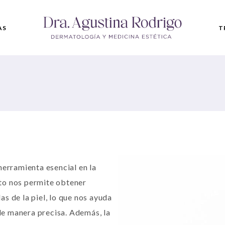
AS
T
D
F
C
G
herramienta esencial en la
to nos permite obtener
s de la piel, lo que nos ayuda
 de manera precisa. Además, la