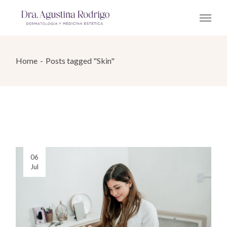
Skip
to
the
content
Home
Posts tagged "Skin"
06
Jul